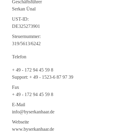
Geschäftsführer
Serkan Ünal
UST-ID:
DE325273901
Steuernummer:
319/5613/6242
Telefon
+ 49 - 172 94 45 59 8
Support: + 49 - 1523-6 87 97 39
Fax
+ 49 - 172 94 45 59 8
E-Mail
info@byserkanhaar.de
Webseite
www.byserkanhaar.de