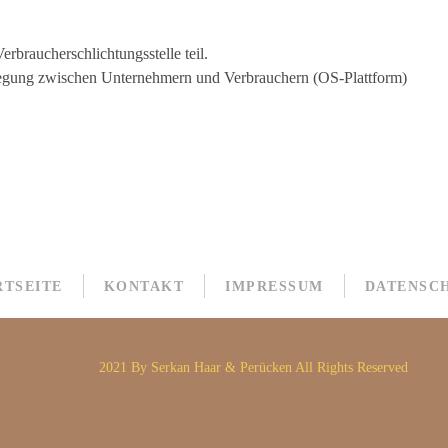
rbraucherschlichtungsstelle teil.
ilegung zwischen Unternehmern und Verbrauchern (OS-Plattform)
RTSEITE
KONTAKT
IMPRESSUM
DATENSC
2021 By Serkan Haar & Perücken All Rights Reserved